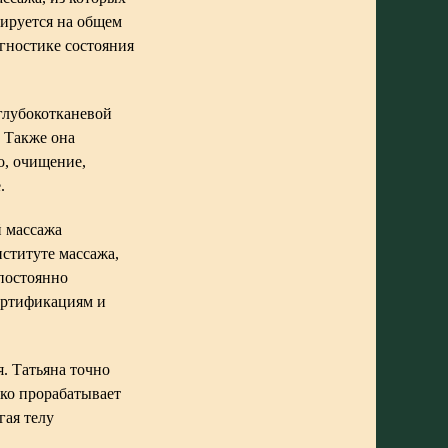
зируется на общем
гностике состояния
глубокотканевой
. Также она
о, очищение,
.
й массажа
ституте массажа,
 постоянно
сертификациям и
я. Татьяна точно
око прорабатывает
гая телу