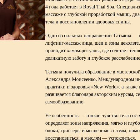
4 года работает в Royal Thai Spa. Специали
массаже с глубокой проработкой мышц, диа
тела и восстановлении здоровья спины.
Одно из сильных направлений Татьяны — 
лифтинг-массаж лица, шеи и зоны декольте
проводит хамам-ритуалы, где сочетает тепл
деликатную заботу и глубокое расслабление
Татьяна получила образование в мастерско
Александра Моисеенко, Международном ин
практики и здоровья «New World», а также
развивается благодаря авторским курсам, 
самообразованию.
Ее особенность — тонкое чувство тела гост
определяет зоны напряжения, мягко и глуб
блоки, триггеры и мышечные спазмы, помо
восстановиться, а мыслям — успокоиться.