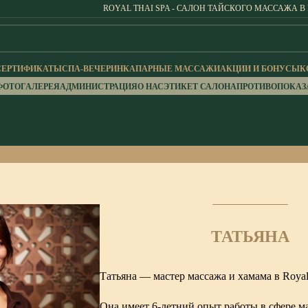
ROYAL THAI SPA - САЛОН ТАЙСКОГО МАССАЖА В
СЕРТИФИКАТЫ
СПА-ВЕЧЕРИНКА
ПАРНЫЕ МАССАЖИ
АКЦИИ И БОНУСЫ
К
ФОТОГАЛЕРЕЯ
АДМИНИСТРАЦИЯ
О НАС
ЭТИКЕТ САЛОНА
ПРОТИВОПОКАЗ
ТАТЬЯНА
Татьяна — мастер массажа и хамама в Royal
Она имеет 6-летний опыт работы в сфере м