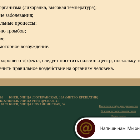
организма (лихорадка, высокая температура);
ие заболевания;
льные процессы;
ию тромбов;
я;
моторное возбуждение.
хорошего эффекта, следует посетить палсинг-центр, поскольку 
ечить правильное воздействие на организм человека.
ТЫ
КИЕВ, УЛИЦА ЛЮТЕРАНСКАЯ, 10А (МЕТРО КРЕЩАТИК)
44 22 0
КИЕВ, УЛИЦА РЕЙТАРСКАЯ, 41
 88 78
КИЕВ, УЛИЦА ПОЧАЙНИНСКАЯ, 52
Политика конфиденциальности
Условия использования сайта
Карта сайта
Договор Оферты
Напиши нам. Ми он