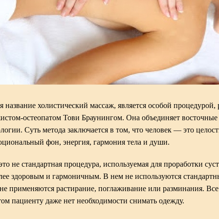
я название холистический массаж, является особой процедурой,
стом-остеопатом Тови Браунингом. Она объединяет восточные
логии. Суть метода заключается в том, что человек — это целост
оциональный фон, энергия, гармония тела и души.
о не стандартная процедура, используемая для проработки суст
олее здоровым и гармоничным. В нем не используются стандарт
, не применяются растирание, поглаживание или разминания. Вс
том пациенту даже нет необходимости снимать одежду.