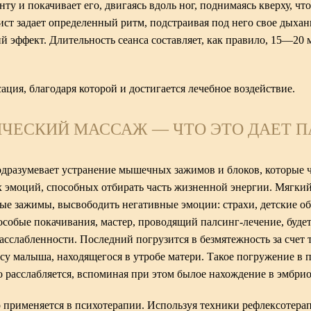
ту и покачивает его, двигаясь вдоль ног, поднимаясь кверху, чт
ст задает определенный ритм, подстраивая под него свое дыхание
й эффект. Длительность сеанса составляет, как правило, 15—20 
ция, благодаря которой и достигается лечебное воздействие.
ЧЕСКИЙ МАССАЖ — ЧТО ЭТО ДАЕТ 
дразумевает устранение мышечных зажимов и блоков, которые 
 эмоций, способных отбирать часть жизненной энергии. Мягки
ные зажимы, высвободить негативные эмоции: страхи, детские об
собые покачивания, мастер, проводящий палсинг-лечение, будет
расслабленности. Последний погрузится в безмятежность за счет 
ьсу малыша, находящегося в утробе матери. Такое погружение в
ло расслабляется, вспоминая при этом былое нахождение в эмбри
о применяется в психотерапии. Используя техники рефлексотерап