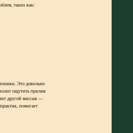
блем, таких как:
техники. Это довольно
зволит ощутить прилив
нит другой массаж —
 практик, помогает