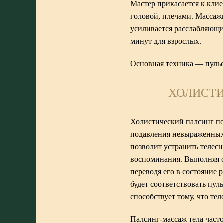
Мастер прикасается к клиен
головой, плечами. Массажи
усиливается расслабляющи
минут для взрослых.
Основная техника — пульса
ХОЛИСТИ
Холистический палсинг по
подавления невыраженных
позволит устранить телес
воспоминания. Выполняя о
переводя его в состояние 
будет соответствовать пул
способствует тому, что те
Палсинг-массаж тела част