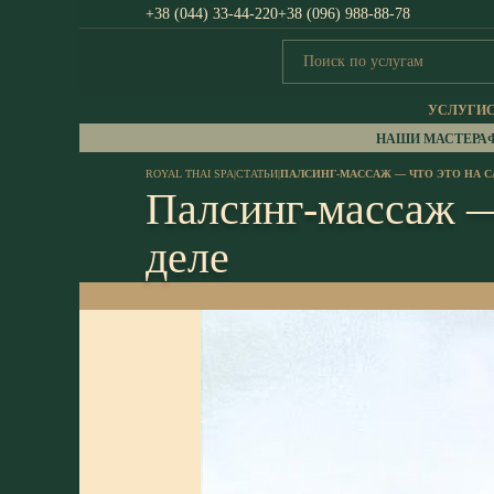
+38 (044) 33-44-220
+38 (096) 988-88-78
УСЛУГИ
НАШИ МАСТЕРА
ROYAL THAI SPA
|
СТАТЬИ
|
ПАЛСИНГ-МАССАЖ — ЧТО ЭТО НА 
Палсинг-массаж —
деле