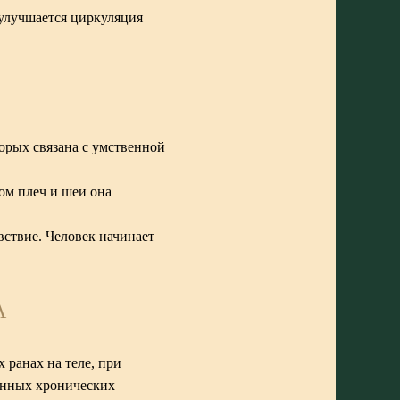
 улучшается циркуляция
торых связана с умственной
ом плеч и шеи она
ствие. Человек начинает
А
 ранах на теле, при
щенных хронических