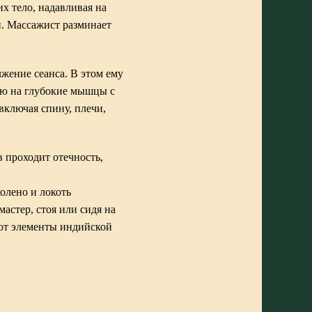
х тело, надавливая на
й. Массажист разминает
жение сеанса. В этом ему
ию на глубокие мышцы с
включая спину, плечи,
 проходит отечность,
олено и локоть
астер, стоя или сидя на
уют элементы индийской