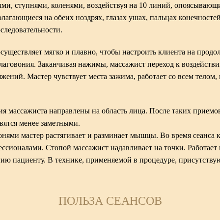
ями, ступнями, коленями, воздействуя на 10 линий, опоясывающи
лагающиеся на обеих ноздрях, глазах ушах, пальцах конечносте
оследовательности.
существляет мягко и плавно, чтобы настроить клиента на продол
благовония. Заканчивая нажимы, массажист переход к воздейств
ений. Мастер чувствует места зажима, работает со всем телом, 
я массажиста направлены на область лица. После таких приемов
вятся менее заметными.
нями мастер растягивает и разминает мышцы. Во время сеанса к
ссионалами. Стопой массажист надавливает на точки. Работает м
ргию пациенту. В технике, применяемой в процедуре, присутств
ПОЛЬЗА СЕАНСОВ