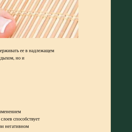
держивать ее в надлежащем
тдыхом, но и
рименением
слоев способствует
при негативном