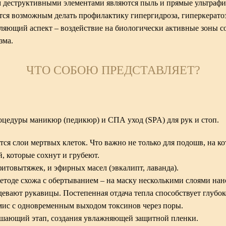
м деструктивными элементами являются пыль и прямые ультраф
ится возможным делать профилактику гипергидроза, гиперкерато
ляющий аспект – воздействие на биологически активные зоны с
зма.
ЧТО СОБОЮ ПРЕДСТАВЛЯЕТ?
роцедуры маникюр (педикюр) и СПА уход (SPA) для рук и стоп.
ся слои мертвых клеток. Что важно не только для подошв, на к
ей, которые сохнут и грубеют.
фитовытяжек, и эфирных масел (эвкалипт, лаванда).
етоде схожа с обертыванием – на маску несколькими слоями нан
адевают рукавицы. Постепенная отдача тепла способствует глуб
рмис с одновременным выходом токсинов через поры.
ршающий этап, создания увлажняющей защитной пленки.