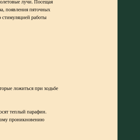
иолетовые лучи. Посещая
за, появления пяточных
о стимуляцией работы
оторые ложиться при ходьбе
осят теплый парафин.
окому проникновению