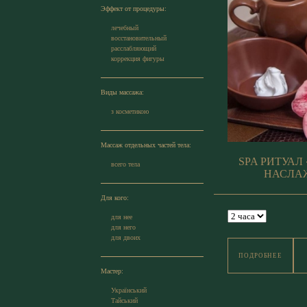
Эффект от процедуры:
лечебный
восстановительный
расслабляющий
коррекция фигуры
Виды массажа:
з косметикою
Массаж отдельных частей тела:
SPA РИТУАЛ
всего тела
НАСЛА
Для кого:
для нее
для него
для двоих
ПОДРОБНЕЕ
Мастер:
Український
Тайський