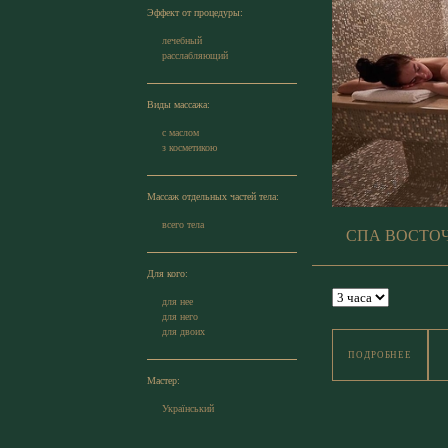
Эффект от процедуры:
лечебный
расслабляющий
Виды массажа:
с маслом
з косметикою
Массаж отдельных частей тела:
всего тела
СПА ВОСТО
Для кого:
для нее
для него
для двоих
ПОДРОБНЕЕ
Мастер:
Український