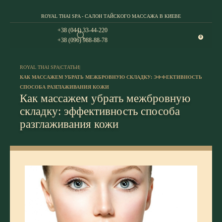
ROYAL THAI SPA - САЛОН ТАЙСКОГО МАССАЖА В КИЕВЕ
+38 (044) 33-44-220
0
+38 (096) 988-88-78
ROYAL THAI SPA
|
СТАТЬИ
|
КАК МАССАЖЕМ УБРАТЬ МЕЖБРОВНУЮ СКЛАДКУ: ЭФФЕКТИВНОСТЬ
СПОСОБА РАЗГЛАЖИВАНИЯ КОЖИ
Как массажем убрать межбровную
складку: эффективность способа
разглаживания кожи