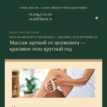
ROYAL THAI SPA - САЛОН ТАЙСКОГО МАССАЖА В КИЕВЕ
+38 (044) 33-44-220
0
+38 (096) 988-88-78
ROYAL THAI SPA
|
СТАТЬИ
|
МАССАЖ ЩЕТКОЙ ОТ ЦЕЛЛЮЛИТА — КРАСИВОЕ ТЕЛО КРУГЛЫЙ ГОД
Массаж щеткой от целлюлита —
красивое тело круглый год