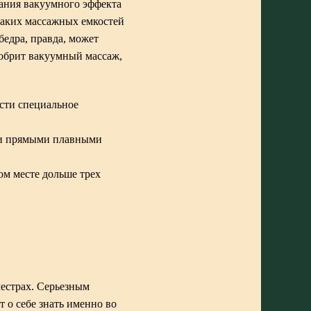
дания вакуумного эффекта
таких массажных емкостей
бедра, правда, может
добрит вакуумный массаж,
ести специальное
ли прямыми плавными
ом месте дольше трех
местрах. Серьезным
т о себе знать именно во