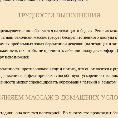
ТРУДНОСТИ ВЫПОЛНЕНИЯ
еимущественно образуются на ягодицах и бедрах. Реже их можн
литный баночный массаж требует беспрепятственного доступа к 
самых проблемных зонах беременной девушки (на ягодицах и жив
ожет лечь так, чтобы не причинить себе или плоду дискомфорт.
ру невозможной.
еменности противопоказан еще и потому, что он относится к р
движения и эффект присоски способствуют ускорению тока ли
менности может спровоцировать образования петехий и гематом.
ЛНЯЕМ МАССАЖ В ДОМАШНИХ УСЛ
тодики, она остается популярной. Во многом это происходит бл