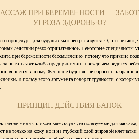
АССАЖ ПРИ БЕРЕМЕННОСТИ — ЗАБОТА
УГРОЗА ЗДОРОВЬЮ?
сти процедуры для будущих матерей расходятся. Одни считают, ч
бных действий резко отрицательное. Некоторые специалисты ут
лита при беременности бессмысленно, потому что причина поя
сла пытаться что-либо предпринимать, прежде чем родится ребен
нно вернется в норму. Женщине будет легче сбросить набранный 
лойки. В пользу этого аргумента говорят трудности, с которым
.
ПРИНЦИП ДЕЙСТВИЯ БАНОК
астиковые или силиконовые сосуды, используемые для массажа,
т не только на кожу, но и на глубокий слой жировой клетчатки,
рилив крови и лимфы к обрабатываемому месту.