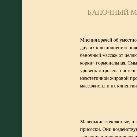
БАНОЧНЫЙ М
Мнения врачей об уместно
других к выполнению подо
баночный массаж от целлю
корки» гормональная. Смы
уровень эстрогена постепе
неэстетичной жировой прос
массажисты и их клиентки
Маленькие стеклянные, пл
присоски. Они воздействую
давление и провоцируют п