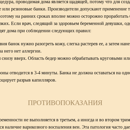
цедура, проводимая дома является щадящей, потому что для соз
 или резиновые банки. Производители допускают применение 
Поэтому на ранних сроках вполне можно осторожно проработать 
зких. Если врач, следящий за здоровьем беременной девушки, о
дят дома при соблюдении следующих правил:
ия банок нужно разогреть кожу, слегка растерев ее, а затем нан
а него нет аллергии.
снизу вверх. Область бедер можно обрабатывать круговыми и
оны отводится в 3-4 минуты. Банка не должна оставаться на одн
воцирует разрыв капилляров.
ПРОТИВОПОКАЗАНИЯ
еменности не выполняется в третьем, а иногда и во втором три
я наличие варикозного воспаления вен. Эта патология часто дае