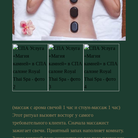
(массаж с арома свечой 1 час и стоун-массаж 1 час)
Этот ритуал вызовет восторг у самого
требовательного клиента. Сначала массажист
зажигает свечи. Приятный запах наполняет комнату.