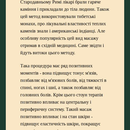
Стародавньому Римі лікарі брали гаряче
каміння і прикладали до тіла людини. Також
цей метод використовували тибетські
монахи, про лікувальні властивості теплих
каменів знали і американські індіанці. Але
особливу популярність цей вид масажу
отримав в східній медицині. Саме звідти і
йдуть витоки цього методу.
Така процедура має ряд позитивних
моментів - вона підвищує тонус м'язів,
позбавляє від м'язових болів, від тяжкості в
спині, ногах і шиї, а також позбавляє від
головних болів. Крім цього стоун терапія
позитивно впливає на центральну і
периферичну систему. Такий масаж
позитивно впливає і на стан шкіри -
підвищує еластичність шкіри, покращує