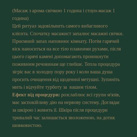
(Масаж з арома свічкою 1 година і стоун-масаж 1
година)
Цей ритуал задовільнить самого вибагливого
клієнта. Спочатку масажист запалює масажні свічки.
Приємний запах наповнює кімнату. Потім гарячий
віск наноситься на все тіло плавними рухами, після
цього гарячі камені допомагають проникнути
поживним речовинам ще глибше. Тепла процедура
зігріє вас в холодну пору року і коли ваша душа
просить очищення від щоденної метушні. Зупиніть
мить і відчуйте турботу за вашим тілом.
Ефект від процедури:
розслаблює всі групи м'язів,
має заспокійливу дію на нервову систему. Доглядає
за шкірою і живить її. Шкіра після процедури
тривалий час залишається зволоженою, на дотик
шовковистою.