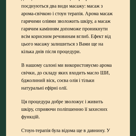
поєднуються два види масажу:
масаж з
арома-свічкою
і
стоун терапія
. Арома масаж
гарячими оліями зволожить шкіру, а масаж
гарячим камінням допоможе проникнути
всім корисним речовинам вглиб. Ефект від
цього масажу залишиться з Вами ще на
кілька днів після процедури.
В нашому салоні ми використовуємо арома
свічки, до складу яких входить масло ШИ,
бджолиний віск, соєва олія і тільки
натуральні ефірні олії.
Ця процедура добре зволожує і живить
шкіру, сприяючи поліпшенню її захисних
функцій.
Стоун-терапія була відома ще в давнину. У