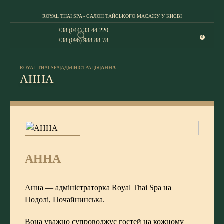
ROYAL THAI SPA - САЛОН ТАЙСЬКОГО МАСАЖУ У КИЄВІ
+38 (044) 33-44-220
0
+38 (096) 988-88-78
ROYAL THAI SPA
|
АДМІНІСТРАЦІЯ
|
АННА
АННА
АННА
Анна — адміністраторка Royal Thai Spa на
Подолі, Почайнинська.
Вона уважно супроводжує гостей на кожному