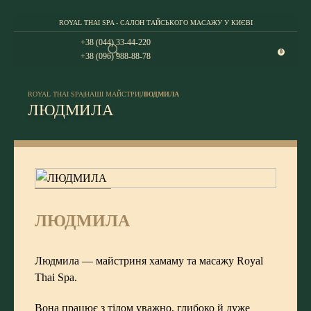
ROYAL THAI SPA - САЛОН ТАЙСЬКОГО МАСАЖУ У КИЄВІ
+38 (044) 33-44-220
0
+38 (096) 988-88-78
ROYAL THAI SPA
|
НАШІ МАЙСТРИ
|
ЛЮДМИЛА
ЛЮДМИЛА
ЛЮДМИЛА
Людмила — майстриня хамаму та масажу Royal
Thai Spa.
Вона працює з тілом уважно, глибоко й дуже