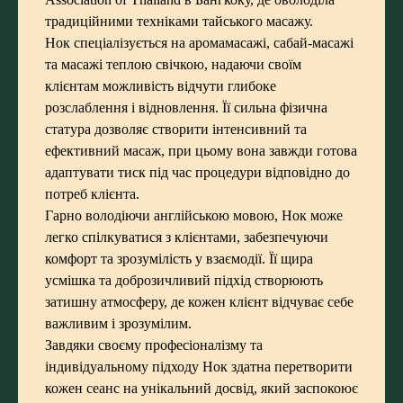
традиційними техніками тайського масажу.
Нок спеціалізується на аромамасажі, сабай-масажі
та масажі теплою свічкою, надаючи своїм
клієнтам можливість відчути глибоке
розслаблення і відновлення. Її сильна фізична
статура дозволяє створити інтенсивний та
ефективний масаж, при цьому вона завжди готова
адаптувати тиск під час процедури відповідно до
потреб клієнта.
Гарно володіючи англійською мовою, Нок може
легко спілкуватися з клієнтами, забезпечуючи
комфорт та зрозумілість у взаємодії. Її щира
усмішка та доброзичливий підхід створюють
затишну атмосферу, де кожен клієнт відчуває себе
важливим і зрозумілим.
Завдяки своєму професіоналізму та
індивідуальному підходу Нок здатна перетворити
кожен сеанс на унікальний досвід, який заспокоює