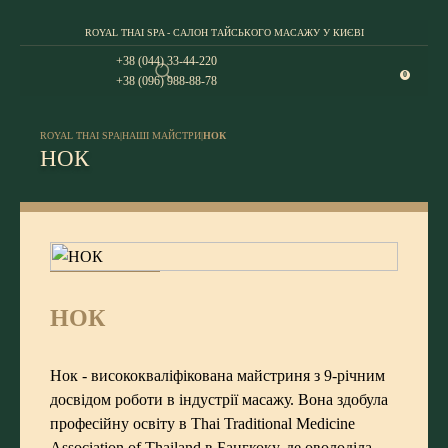
ROYAL THAI SPA - САЛОН ТАЙСЬКОГО МАСАЖУ У КИЄВІ
+38 (044) 33-44-220
0
+38 (096) 988-88-78
ROYAL THAI SPA
|
НАШІ МАЙСТРИ
|
НОК
НОК
НОК
Нок - висококваліфікована майстриня з 9-річним
досвідом роботи в індустрії масажу. Вона здобула
професійну освіту в Thai Traditional Medicine
Association of Thailand в Бангкоку, де оволоділа