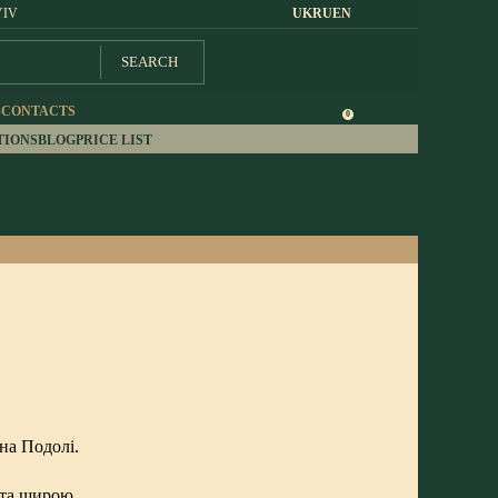
YIV
UK
RU
EN
SEARCH
S
CONTACTS
0
TIONS
BLOG
PRICE LIST
на Подолі.
ю та щирою