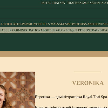
ROYAL THAI SPA - THAI MASSAGE SALON IN K
CERTIFICATES
SPA PARTY
COUPLES MASSAGES
PROMOTIONS AND BONUSE
 GALLERY
ADMINISTRATION
ABOUT US
SALON ETIQUETTE
CONTRAINDICA
VERONIKA
Вероніка — адміністраторка Royal Thai Spa 
Вона зустрічає гостей із теплом, уважніст