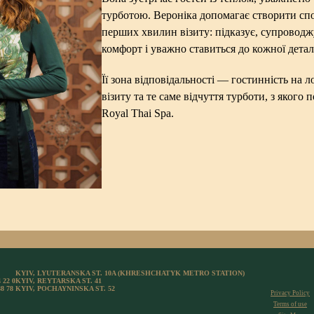
турботою. Вероніка допомагає створити сп
перших хвилин візиту: підказує, супроводж
комфорт і уважно ставиться до кожної детал
Її зона відповідальності — гостинність на ло
візиту та те саме відчуття турботи, з якого 
Royal Thai Spa.
KYIV, LYUTERANSKA ST. 10A (KHRESHCHATYK METRO STATION)
 22 0
KYIV, REYTARSKA ST. 41
88 78
KYIV, POCHAYNINSKA ST. 52
Privacy Policy
Terms of use