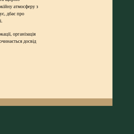
окійну атмосферу з
ує, дбає про
і.
кації, організація
починається досвід