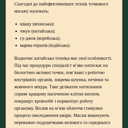
Сьогодні до найефективніших технік точкового
масажу належать:
шіацу (японська);
чжун (китайська);
су-джок (корейська);
марма-терапія (індійська).
Водночас китайська техніка має свої особливості.
Під час процедури спеціаліст м’яко натискає на
біологічно активні точки, пов’язані з роботою
внутрішніх органів, зокрема шлунка, печінки та
жовчного міхура. Таке делікатне натискання
сприяє кращому насиченню клітин киснем,
покращує кровообіг і нормалізує роботу
організму. Вплив на м’язи обличчя стимулює
процеси омолодження шкіри. Масаж виконують
переважно подушечками великого та середнього