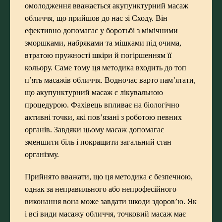
омолодження вважається акупунктурний масаж
обличчя, що прийшов до нас зі Сходу. Він
ефективно допомагає у боротьбі з мімічними
зморшками, набряками та мішками під очима,
втратою пружності шкіри й погіршенням її
кольору. Саме тому ця методика входить до
топ
п’ять масажів обличчя
. Водночас варто пам’ятати,
що акупунктурний масаж є лікувальною
процедурою. Фахівець впливає на біологічно
активні точки, які пов’язані з роботою певних
органів. Завдяки цьому масаж допомагає
зменшити біль і покращити загальний стан
організму.
Прийнято вважати, що ця методика є безпечною,
однак за неправильного або непрофесійного
виконання вона може завдати шкоди здоров’ю. Як
і всі
види масажу обличчя
, точковий масаж має