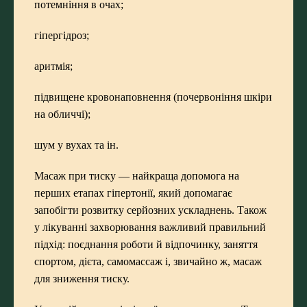
потемніння в очах;
гіпергідроз;
аритмія;
підвищене кровонаповнення (почервоніння шкіри
на обличчі);
шум у вухах та ін.
Масаж при тиску — найкраща допомога на
перших етапах гіпертонії, який допомагає
запобігти розвитку серйозних ускладнень. Також
у лікуванні захворювання важливий правильний
підхід: поєднання роботи й відпочинку, заняття
спортом, дієта, самомассаж і, звичайно ж, масаж
для зниження тиску.