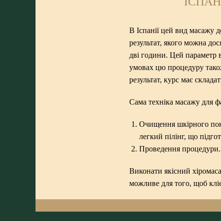
ІСПАН
В Іспанії цей вид масажу д
результат, якого можна до
дві години. Цей параметр в
умовах цю процедуру тако
результат, курс має склад
Сама техніка масажу для фа
Очищення шкірного покр
легкий пілінг, що підго
Проведення процедури. 
Виконати якісний хіромаса
можливе для того, щоб клі