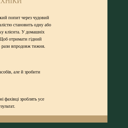
ЕХНІКИ
ликий попит через чудовий
алістю становить одну або
ку клієнта. У домашніх
 Щоб отримати гідний
3 рази впродовж тижня.
обів, але й зробити
і фахівці зроблять усе
зультат.