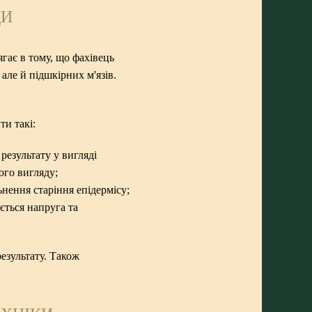
ДИ
гає в тому, що фахівець
але й підшкірних м'язів.
и такі:
езультату у вигляді
ого вигляду;
нення старіння епідермісу;
ється напруга та
езультату. Також