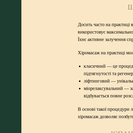
Щ
Досить часто на практиці 
використовує максимально с
Їхнє активне залучення сп
Хіромасаж на практиці мож
класичний — це процеду
підтягнутості та регене
ліфтинговий — унікальн
міорелаксувальний — за
відбувається повне розс
В основі такої процедури 
хіромасаж дозволяє позбути