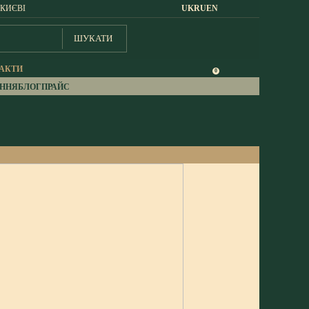
 КИЄВІ
UK
RU
EN
ШУКАТИ
АКТИ
0
АННЯ
БЛОГ
ПРАЙС