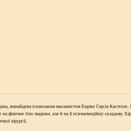
дика, винайдена іспанським масажистом Енріке Гарсіа Кастеллс.
е на фізичне тіло людини, але й на її психоемоційну складову. Х
ної хірургії.