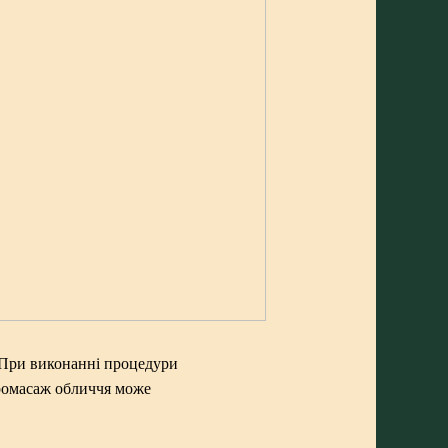
 При виконанні процедури
іромасаж обличчя може