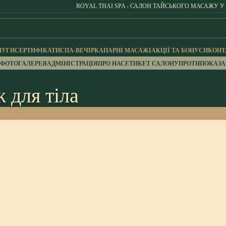
ROYAL THAI SPA - САЛОН ТАЙСЬКОГО МАСАЖУ У
ЛУГИ
СЕРТИФІКАТИ
СПА-ВЕЧІРКА
ПАРНІ МАСАЖІ
АКЦІЇ ТА БОНУСИ
КОНТ
ФОТОГАЛЕРЕЯ
АДМІНІСТРАЦІЯ
ПРО НАС
ЕТИКЕТ САЛОНУ
ПРОТИПОКАЗ
 для тіла