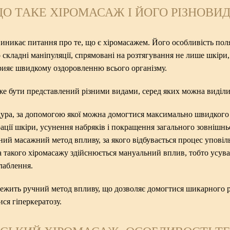
О ТАКЕ ХІРОМАСАЖ І ЙОГО РІЗНОВИ
виникає питання про те, що є хіромасажем. Його особливість поля
кладні маніпуляції, спрямовані на розтягування не лише шкіри, 
рияє швидкому оздоровленню всього організму.
е бути представлений різними видами, серед яких можна виділит
ра, за допомогою якої можна домогтися максимально швидкого р
рації шкіри, усунення набряків і покращення загального зовнішнь
ий масажний метод впливу, за якого відбувається процес уповіль
 такого хіромасажу здійснюється мануальний вплив, тобто усува
лаблення.
лежить ручний метод впливу, що дозволяє домогтися шикарного р
ся гіперкератозу.