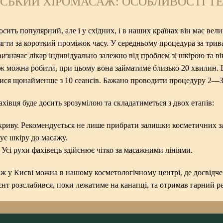
СЬКИЙ ХІРОМАСАЖ: ОСОБЛИВОСТІ Т
осить популярний, але і у східних, і в наших країнах він має ве
сягти за короткий проміжок часу. У середньому процедура за трив
изначає лікар індивідуально залежно від проблем зі шкірою та ві
ж можна робити, при цьому вона займатиме близько 20 хвилин.
атися щонайменше з 10 сеансів. Бажано проводити процедуру 2—
хівця буде досить зрозумілою та складатиметься з двох етапів:
иву. Рекомендується не лише прибрати залишки косметичних зас
тує шкіру до масажу.
Усі рухи фахівець здійснює чітко за масажними лініями.
ж у Києві можна в нашому косметологічному центрі, де досвідчен
єнт розслабився, поки лежатиме на канапці, та отримав гарний ре