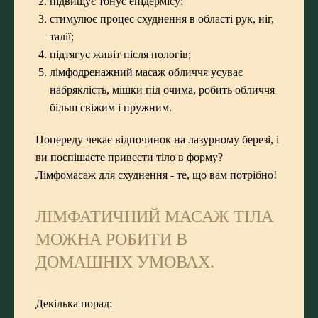
підвищує тонус епідермісу;
стимулює процес схуднення в області рук, ніг,
талії;
підтягує живіт після пологів;
лімфодренажний масаж обличчя усуває
набряклість, мішки під очима, робить обличчя
більш свіжим і пружним.
Попереду чекає відпочинок на лазурному березі, і
ви поспішаєте привести тіло в форму?
Лімфомасаж для схуднення - те, що вам потрібно!
ЛІМФАТИЧНИЙ МАСАЖ ТІЛА
МОЖНА РОБИТИ В
ДОМАШНІХ УМОВАХ.
Декілька порад: