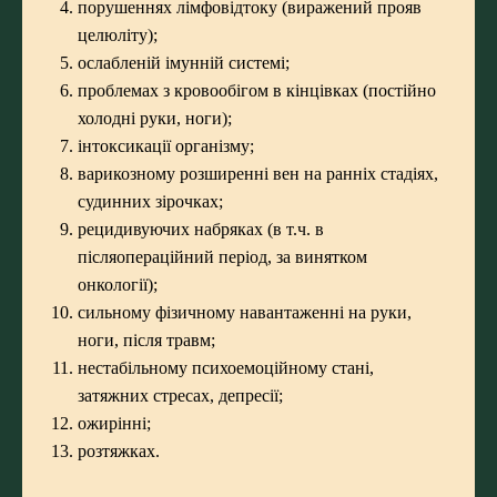
порушеннях лімфовідтоку (виражений прояв
целюліту);
ослабленій імунній системі;
проблемах з кровообігом в кінцівках (постійно
холодні руки, ноги);
інтоксикації організму;
варикозному розширенні вен на ранніх стадіях,
судинних зірочках;
рецидивуючих набряках (в т.ч. в
післяопераційний період, за винятком
онкології);
сильному фізичному навантаженні на руки,
ноги, після травм;
нестабільному психоемоційному стані,
затяжних стресах, депресії;
ожирінні;
розтяжках.