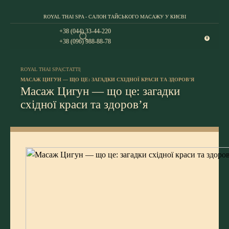
ROYAL THAI SPA - САЛОН ТАЙСЬКОГО МАСАЖУ У КИЄВІ
+38 (044) 33-44-220
0
+38 (096) 988-88-78
ROYAL THAI SPA
|
СТАТТІ
|
МАСАЖ ЦИГУН — ЩО ЦЕ: ЗАГАДКИ СХІДНОЇ КРАСИ ТА ЗДОРОВʼЯ
Масаж Цигун — що це: загадки
східної краси та здоровʼя