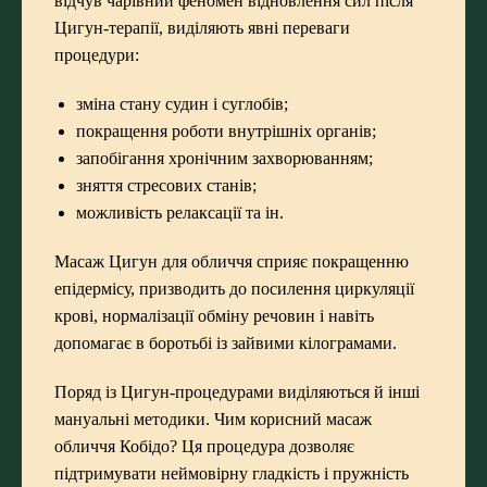
відчув чарівний феномен відновлення сил після
Цигун-терапії, виділяють явні переваги
процедури:
зміна стану судин і суглобів;
покращення роботи внутрішніх органів;
запобігання хронічним захворюванням;
зняття стресових станів;
можливість релаксації та ін.
Масаж Цигун для обличчя сприяє покращенню
епідермісу, призводить до посилення циркуляції
крові, нормалізації обміну речовин і навіть
допомагає в боротьбі із зайвими кілограмами.
Поряд із Цигун-процедурами виділяються й інші
мануальні методики.
Чим корисний масаж
обличчя Кобідо?
Ця процедура дозволяє
підтримувати неймовірну гладкість і пружність