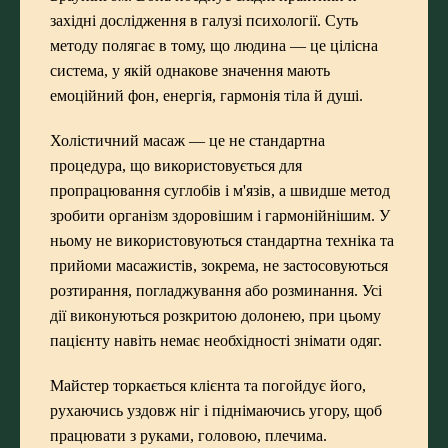
західні дослідження в галузі психології. Суть
методу полягає в тому, що людина — це цілісна
система, у якій однакове значення мають
емоційний фон, енергія, гармонія тіла й душі.
Холістичний масаж — це не стандартна
процедура, що використовується для
пропрацювання суглобів і м'язів, а швидше метод
зробити організм здоровішим і гармонійнішим. У
ньому не використовуються стандартна техніка та
прийоми масажистів, зокрема, не застосовуються
розтирання, погладжування або розминання. Усі
дії виконуються розкритою долонею, при цьому
пацієнту навіть немає необхідності знімати одяг.
Майстер торкається клієнта та погойдує його,
рухаючись уздовж ніг і піднімаючись угору, щоб
працювати з руками, головою, плечима.