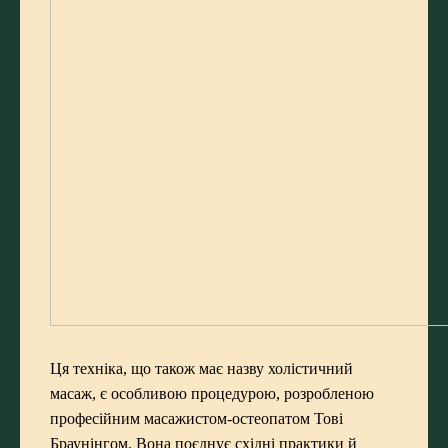
Ця техніка, що також має назву холістичний
масаж, є особливою процедурою, розробленою
професійним масажистом-остеопатом Тові
Браунінгом. Вона поєднує східні практики й