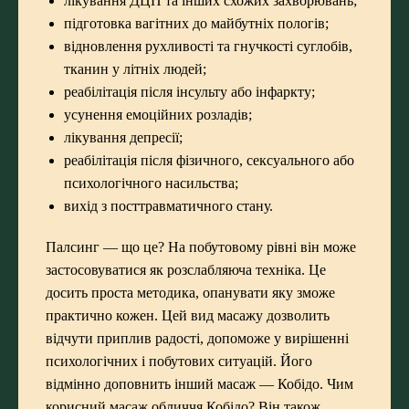
лікування ДЦП та інших схожих захворювань;
підготовка вагітних до майбутніх пологів;
відновлення рухливості та гнучкості суглобів,
тканин у літніх людей;
реабілітація після інсульту або інфаркту;
усунення емоційних розладів;
лікування депресії;
реабілітація після фізичного, сексуального або
психологічного насильства;
вихід з посттравматичного стану.
Палсинг — що це? На побутовому рівні він може
застосовуватися як розслабляюча техніка. Це
досить проста методика, опанувати яку зможе
практично кожен. Цей вид масажу дозволить
відчути приплив радості, допоможе у вирішенні
психологічних і побутових ситуацій. Його
відмінно доповнить інший масаж — Кобідо. Чим
корисний масаж обличчя Кобідо? Він також