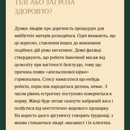
ТІЛІ АБО ЗАГРОЗА
ЗДОРОВ'Ю?
Думки лікарів про доречність процедури для
майбутніх матерів розходяться. Одні вважають, що
це корисно, ставлення інших до виконання
подібних дій різко негативне. Деякі фахівці
стверджують, що робити баночний масаж від
целюліту при вагітності безглуздо, тому що
причина появи «апельсинової кірки»
гормональна. Сенсу намагатися що-небудь
робити, перш ніж народиться дитина, немає. З
часом рівень естрогену поступово повернеться в
норму. Жінці буде легше скинути набраний вага і
позбутися від неестетично жирового прошарку.
На користь цього аргументу говорять труднощі, з
якими стикаються лікарі -масажист і їх клієнтки.