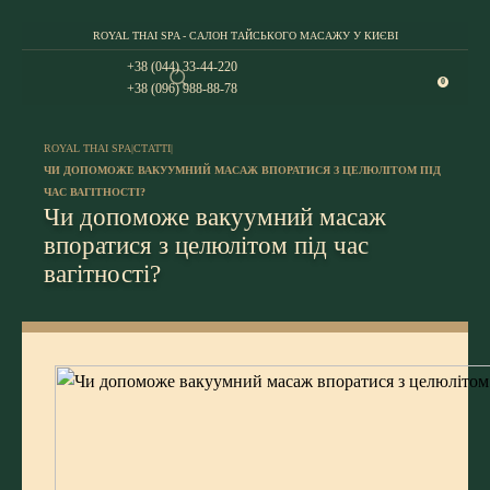
ROYAL THAI SPA - САЛОН ТАЙСЬКОГО МАСАЖУ У КИЄВІ
+38 (044) 33-44-220
0
+38 (096) 988-88-78
ROYAL THAI SPA
|
СТАТТІ
|
ЧИ ДОПОМОЖЕ ВАКУУМНИЙ МАСАЖ ВПОРАТИСЯ З ЦЕЛЮЛІТОМ ПІД
ЧАС ВАГІТНОСТІ?
Чи допоможе вакуумний масаж
впоратися з целюлітом під час
вагітності?