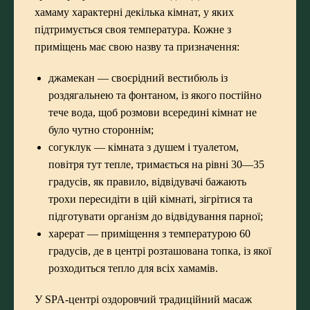
хамаму характерні декілька кімнат, у яких
підтримується своя температура. Кожне з
приміщень має свою назву та призначення:
джамекан — своєрідний вестибюль із
роздягальнею та фонтаном, із якого постійно
тече вода, щоб розмови всередині кімнат не
було чутно стороннім;
согуклук — кімната з душем і туалетом,
повітря тут тепле, тримається на рівні 30—35
градусів, як правило, відвідувачі бажають
трохи пересидіти в цій кімнаті, зігрітися та
підготувати організм до відвідування парної;
харерат — приміщення з температурою 60
градусів, де в центрі розташована топка, із якої
розходиться тепло для всіх хамамів.
У SPA-центрі оздоровчий традиційний масаж