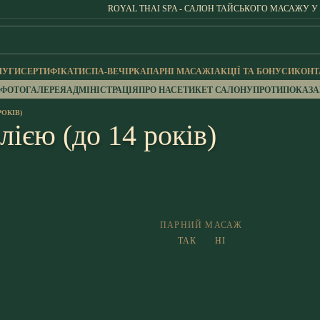
ROYAL THAI SPA - САЛОН ТАЙСЬКОГО МАСАЖУ У
ЛУГИ
СЕРТИФІКАТИ
СПА-ВЕЧІРКА
ПАРНІ МАСАЖІ
АКЦІЇ ТА БОНУСИ
КОНТ
ФОТОГАЛЕРЕЯ
АДМІНІСТРАЦІЯ
ПРО НАС
ЕТИКЕТ САЛОНУ
ПРОТИПОКАЗ
РОКІВ)
лією (до 14 років)
ПАРНИЙ МАСАЖ
ТАК
НІ