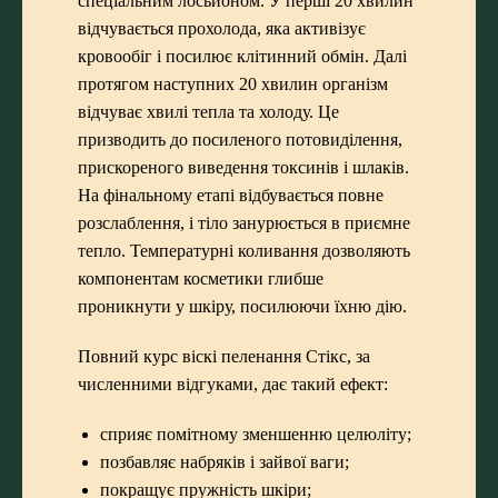
спеціальним лосьйоном. У перші 20 хвилин
відчувається прохолода, яка активізує
кровообіг і посилює клітинний обмін. Далі
протягом наступних 20 хвилин організм
відчуває хвилі тепла та холоду. Це
призводить до посиленого потовиділення,
прискореного виведення токсинів і шлаків.
На фінальному етапі відбувається повне
розслаблення, і тіло занурюється в приємне
тепло. Температурні коливання дозволяють
компонентам косметики глибше
проникнути у шкіру, посилюючи їхню дію.
Повний курс віскі пеленання Стікс, за
численними відгуками, дає такий ефект:
сприяє помітному зменшенню целюліту;
позбавляє набряків і зайвої ваги;
покращує пружність шкіри;