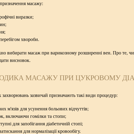
 призначення масажу:
трофічні виразки;
нин;
ня;
 перебігом хвороби.
жно вибирати масаж при варикозному розширенні вен. Про те,
чи
идати висновок.
ОДИКА МАСАЖУ ПРИ ЦУКРОВОМУ ДІА
х захворювань зазвичай призначають такі види процедур:
их м'язів для усунення больових відчуттів;
ок, включаючи гомілки та стопи;
тупні для запобігання діабетичній стопі;
натискання для нормалізації кровообігу.