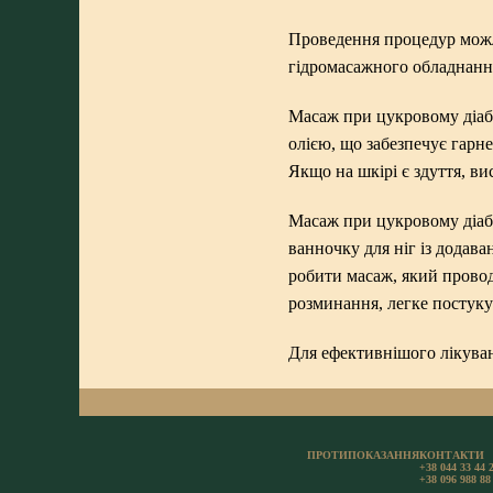
Проведення процедур можл
гідромасажного обладнання 
Масаж при цукровому діабе
олією, що забезпечує гарне
Якщо на шкірі є здуття, в
Масаж при цукровому діабе
ванночку для ніг із додава
робити масаж, який провод
розминання, легке постуку
Для ефективнішого лікува
ПРОТИПОКАЗАННЯ
КОНТАКТИ
+38 044 33 44 
+38 096 988 88