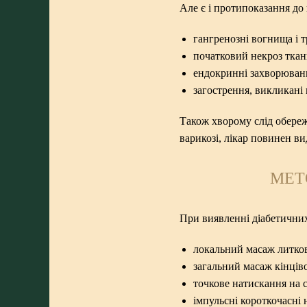
Але є і протипоказання до
гангренозні вогнища і 
початковий некроз тка
ендокринні захворюван
загострення, викликані
Також хворому слід обере
варикозі
, лікар повинен в
МЕТ
При виявленні діабетични
локальний масаж литков
загальний масаж кінців
точкове натискання на с
імпульсні короткочасні 