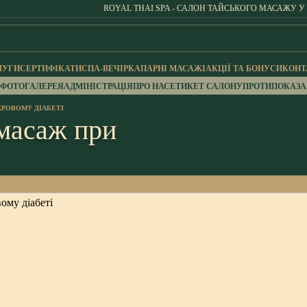
ROYAL THAI SPA - САЛОН ТАЙСЬКОГО МАСАЖУ У
ЛУГИ
СЕРТИФІКАТИ
СПА-ВЕЧІРКА
ПАРНІ МАСАЖІ
АКЦІЇ ТА БОНУСИ
КОНТ
ФОТОГАЛЕРЕЯ
АДМІНІСТРАЦІЯ
ПРО НАС
ЕТИКЕТ САЛОНУ
ПРОТИПОКАЗ
РОВОМУ ДІАБЕТІ
масаж при