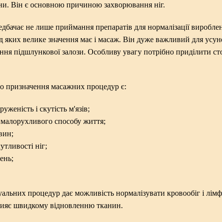
ини. Він є основною причиною захворювання ніг.
дбачає не лише приймання препаратів для нормалізації вироблення
д яких велике значення має і масаж. Він дуже важливий для усу
я підшлункової залози. Особливу увагу потрібно приділити сто
о призначення масажних процедур є:
руженість і скутість м'язів;
ті малорухливого способу життя;
вин;
утливості ніг;
чень;
льних процедур дає можливість нормалізувати кровообіг і лімфу
рияє швидкому відновленню тканин.