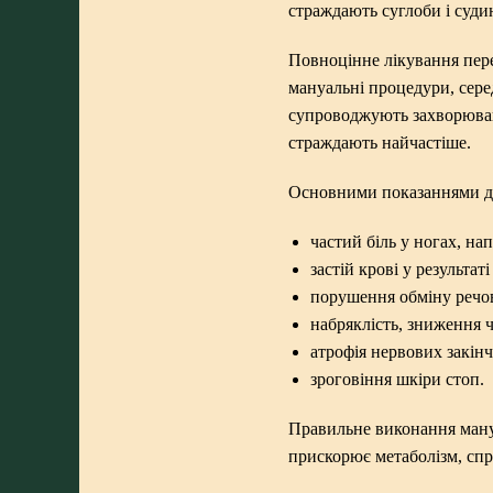
страждають суглоби і суд
Повноцінне лікування пере
мануальні процедури, сере
супроводжують захворюванн
страждають найчастіше.
Основними показаннями д
частий біль у ногах, нап
застій крові у результа
порушення обміну речо
набряклість, зниження ч
атрофія нервових закін
зроговіння шкіри стоп.
Правильне виконання мануа
прискорює метаболізм, сп