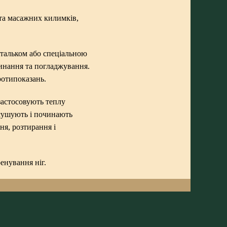
та масажних килимків,
 тальком або спеціальною
зминання та погладжування.
протипоказань.
застосовують теплу
росушують і починають
я, розтирання і
енування ніг.