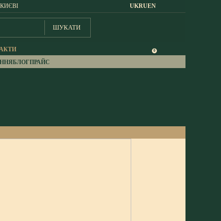
 КИЄВІ
UK
RU
EN
ШУКАТИ
АКТИ
0
АННЯ
БЛОГ
ПРАЙС