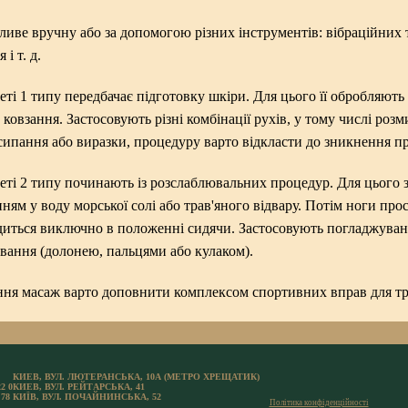
иве вручну або за допомогою різних інструментів: вібраційних 
і т. д.
ті 1 типу передбачає підготовку шкіри. Для цього її обробляють
 ковзання. Застосовують різні комбінації рухів, у тому числі ро
исипання або виразки, процедуру варто відкласти до зникнення 
ті 2 типу починають із розслаблювальних процедур. Для цього 
нням у воду морської солі або трав'яного відвару. Потім ноги п
иться виключно в положенні сидячи. Застосовують погладжуванн
вання (долонею, пальцями або кулаком).
ння масаж варто доповнити комплексом спортивних вправ для тр
КИЕВ, ВУЛ. ЛЮТЕРАНСЬКА, 10А (МЕТРО ХРЕЩАТИК)
22 0
КИЕВ, ВУЛ. РЕЙТАРСЬКА, 41
 78
КИЇВ, ВУЛ. ПОЧАЙНИНСЬКА, 52
Політика конфіденційності