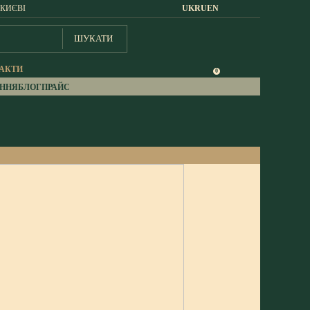
 КИЄВІ
UK
RU
EN
ШУКАТИ
АКТИ
0
АННЯ
БЛОГ
ПРАЙС