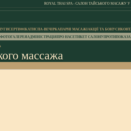
ROYAL THAI SPA - САЛОН ТАЙСЬКОГО МАСАЖУ У
ЛУГИ
СЕРТИФІКАТИ
СПА-ВЕЧІРКА
ПАРНІ МАСАЖІ
АКЦІЇ ТА БОНУСИ
КОНТ
ФОТОГАЛЕРЕЯ
АДМІНІСТРАЦІЯ
ПРО НАС
ЕТИКЕТ САЛОНУ
ПРОТИПОКАЗ
А
кого массажа