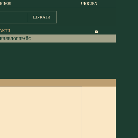
 КИЄВІ
UK
RU
EN
ШУКАТИ
АКТИ
0
АННЯ
БЛОГ
ПРАЙС