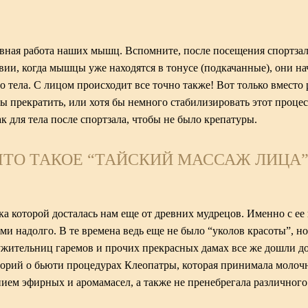
ивная работа наших мышц. Вспомните, после посещения спортзал
ии, когда мышцы уже находятся в тонусе (подкачанные), они н
 тела. С лицом происходит все точно также! Вот только вместо
 прекратить, или хотя бы немного стабилизировать этот процес
 для тела после спортзала, чтобы не было крепатуры.
ЧТО ТАКОЕ “ТАЙСКИЙ МАССАЖ ЛИЦА”
ка которой досталась нам еще от древних мудрецов. Именно с е
ми надолго. В те времена ведь еще не было “уколов красоты”, н
ужительниц гаремов и прочих прекрасных дамах все же дошли д
торий о бьюти процедурах Клеопатры, которая принимала молоч
ием эфирных и аромамасел, а также не пренебрегала различного