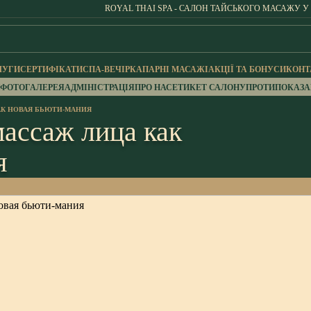
ROYAL THAI SPA - САЛОН ТАЙСЬКОГО МАСАЖУ У
ЛУГИ
СЕРТИФІКАТИ
СПА-ВЕЧІРКА
ПАРНІ МАСАЖІ
АКЦІЇ ТА БОНУСИ
КОНТ
ФОТОГАЛЕРЕЯ
АДМІНІСТРАЦІЯ
ПРО НАС
ЕТИКЕТ САЛОНУ
ПРОТИПОКАЗ
АК НОВАЯ БЬЮТИ-МАНИЯ
массаж лица как
я