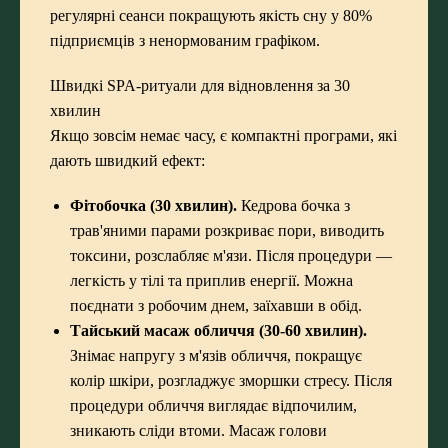
регулярні сеанси покращують якість сну у 80%
підприємців з ненормованим графіком.
Швидкі SPA-ритуали для відновлення за 30
хвилин
Якщо зовсім немає часу, є компактні програми, які
дають швидкий ефект:
Фітобочка (30 хвилин).
Кедрова бочка з
трав'яними парами розкриває пори, виводить
токсини, розслабляє м'язи. Після процедури —
легкість у тілі та приплив енергії. Можна
поєднати з робочим днем, заїхавши в обід.
Тайський масаж обличчя
(30-60 хвилин).
Знімає напругу з м'язів обличчя, покращує
колір шкіри, розгладжує зморшки стресу. Після
процедури обличчя виглядає відпочилим,
зникають сліди втоми. Масаж голови