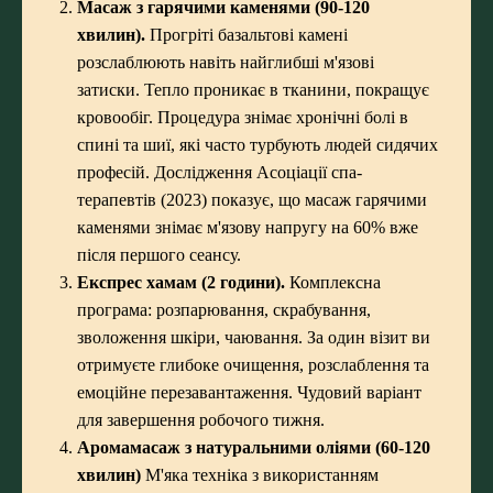
Масаж з гарячими каменями (90-120
хвилин).
Прогріті базальтові камені
розслаблюють навіть найглибші м'язові
затиски. Тепло проникає в тканини, покращує
кровообіг. Процедура знімає хронічні болі в
спині та шиї, які часто турбують людей сидячих
професій. Дослідження Асоціації спа-
терапевтів (2023) показує, що масаж гарячими
каменями знімає м'язову напругу на 60% вже
після першого сеансу.
Експрес хамам
(2 години).
Комплексна
програма: розпарювання, скрабування,
зволоження шкіри, чаювання. За один візит ви
отримуєте глибоке очищення, розслаблення та
емоційне перезавантаження. Чудовий варіант
для завершення робочого тижня.
Аромамасаж з натуральними оліями (60-120
хвилин)
М'яка техніка з використанням