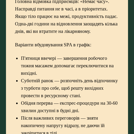
Головна відмовка підприємців: «Немає часу».
Насправді питання не в часі, а в пріоритетах.
Якщо тіло працює на межі, продуктивність падає.
Одна-дві години на відновлення заощадять кілька
днів, які ви втратите на лікарняному.
Варіанти вбудовування SPA в графік:
П'ятниця ввечері — завершення робочого
тижня масажем допомагає переключитися на
вихідні.
Суботній ранок — розпочніть день відпочинку
з турботи про себе, щоб решту вихідних
провести в ресурсному стані.
Обідня перерва — експрес-процедури на 30-60
хвилин доступні в будні дні.
Після важливих переговорів — зняти
накопичену напругу відразу, не даючи їй
закріпитися в тілі.