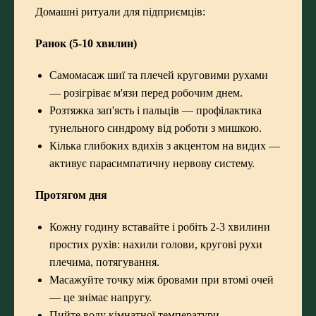
Домашні ритуали для підприємців:
Ранок (5-10 хвилин)
Самомасаж шиї та плечей круговими рухами
— розігріває м'язи перед робочим днем.
Розтяжка зап'ясть і пальців — профілактика
тунельного синдрому від роботи з мишкою.
Кілька глибоких вдихів з акцентом на видих —
активує парасимпатичну нервову систему.
Протягом дня
Кожну годину вставайте і робіть 2-3 хвилини
простих рухів: нахили голови, кругові рухи
плечима, потягування.
Масажуйте точку між бровами при втомі очей
— це знімає напругу.
Пийте воду кімнатної температури —