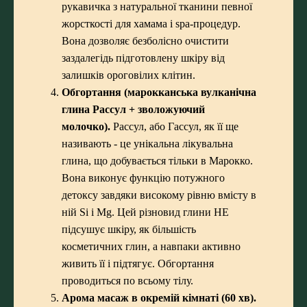
рукавичка з натуральної тканини певної
жорсткості для хамама і spa-процедур.
Вона дозволяє безболісно очистити
заздалегідь підготовлену шкіру від
залишків ороговілих клітин.
Обгортання (марокканська вулканічна
глина Рассул + зволожуючий
молочко).
Рассул, або Гассул, як її ще
називають - це унікальна лікувальна
глина, що добувається тільки в Марокко.
Вона виконує функцію потужного
детоксу завдяки високому рівню вмісту в
ній Si і Mg. Цей різновид глини НЕ
підсушує шкіру, як більшість
косметичних глин, а навпаки активно
живить її і підтягує. Обгортання
проводиться по всьому тілу.
Арома масаж в окремій кімнаті (60 хв).