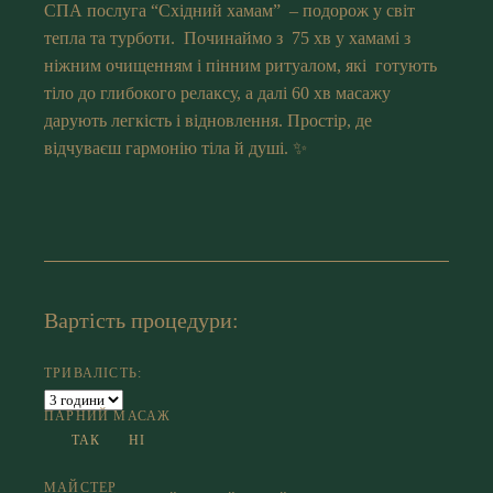
СПА послуга “Східний хамам” – подорож у світ
тепла та турботи. Починаймо з 75 хв у хамамі з
ніжним очищенням і пінним ритуалом, які готують
тіло до глибокого релаксу, а далі 60 хв масажу
дарують легкість і відновлення. Простір, де
відчуваєш гармонію тіла й душі. ✨
Вартість процедури:
ТРИВАЛІСТЬ:
ПАРНИЙ МАСАЖ
ТАК
НІ
МАЙСТЕР