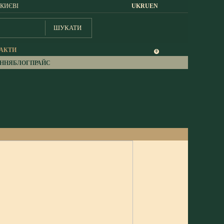
 КИЄВІ
UK
RU
EN
ШУКАТИ
АКТИ
0
АННЯ
БЛОГ
ПРАЙС