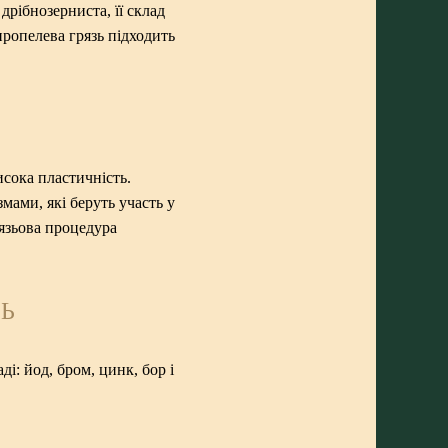
дрібнозерниста, її склад
пропелева грязь підходить
исока пластичність.
мами, які беруть участь у
язьова процедура
ЗЬ
і: йод, бром, цинк, бор і