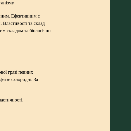
анізму.
еним. Ефективним є
. Властивості та склад
им складом та біологічно
вої грязі певних
ьфатно-хлоридні. За
астичності.