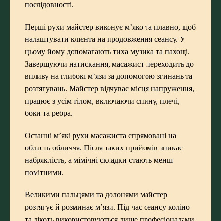
послідовності.
Перші рухи майстер виконує м’яко та плавно, щоб
налаштувати клієнта на продовження сеансу. У
цьому йому допомагають тиха музика та пахощі.
Завершуючи натискання, масажист переходить до
впливу на глибокі м’язи за допомогою згинань та
розтягувань. Майстер відчуває місця напруження,
працює з усім тілом, включаючи спину, плечі,
боки та ребра.
Останні м’які рухи масажиста спрямовані на
область обличчя. Після таких прийомів зникає
набряклість, а мімічні складки стають менш
помітними.
Великими пальцями та долонями майстер
розтягує й розминає м’язи. Під час сеансу коліно
та лікоть використовуються лише професіоналами.