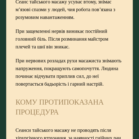
Сеанс тайського масажу усуває втому, знімає
м’язові спазми у людей, чия робота пов’язана з
розумовим навантаженням.
При защемленні нервів виникає постійний
головний біль. Після розминання майстром
плечей та шиї він зникає.
При нервових розладах рухи масажиста знімають
напруження, покращують самопочуття. Людина
починає відчувати приплив сил, до неї
повертається бадьорість і гарний настрій.
КОМУ ПРОТИПОКАЗАНА
ПРОЦЕДУРА
Сеанси тайського масажу не проводять після
хірургічного втручання, за наявності гнійних ран