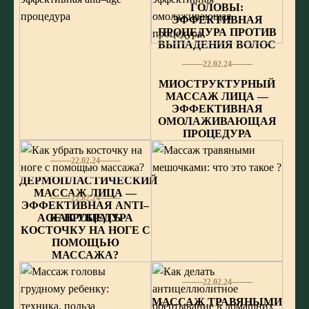
ГОЛОВЫ:
ЭФФЕКТИВНАЯ
ПРОЦЕДУРА ПРОТИВ
ВЫПАДЕНИЯ ВОЛОС
22.02.24
МИОСТРУКТУРНЫЙ
МАССАЖ ЛИЦА —
ЭФФЕКТИВНАЯ
ОМОЛАЖИВАЮЩАЯ
ПРОЦЕДУРА
22.02.24
ДЕРМОПЛАСТИЧЕСКИЙ
МАССАЖ ЛИЦА —
22.02.24
ЭФФЕКТИВНАЯ ANTI–
AGE ПРОЦЕДУРА
КАК УБРАТЬ
КОСТОЧКУ НА НОГЕ С
ПОМОЩЬЮ
МАССАЖА?
22.02.24
МАССАЖ ТРАВЯНЫМИ