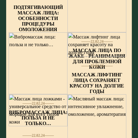
ПОДТЯГИВАЮЩИЙ
МАССАЖ ЛИЦА:
ОСОБЕННОСТИ
ПРОЦЕДУРЫ
ОМОЛОЖЕНИЯ
22.02.24
МАССАЖ ЛИЦА ПО
ЖАКЕ - РЕАНИМАЦИЯ
ДЛЯ ПРОБЛЕМНОЙ
22.02.24
КОЖИ
МАССАЖ ЛИФТИНГ
ЛИЦА СОХРАНЯЕТ
КРАСОТУ НА ДОЛГИЕ
ГОДЫ
22.02.24
ВИБРОМАССАЖ ЛИЦА:
ПОЛЬЗА И НЕ
ТОЛЬКО…
22.02.24