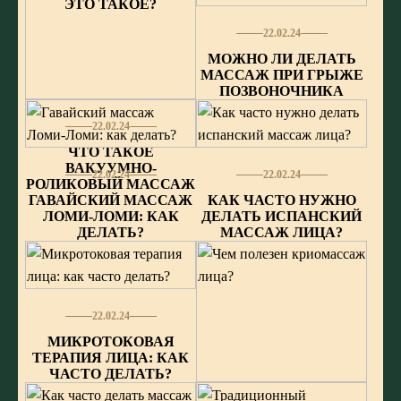
ЭТО ТАКОЕ?
22.02.24
МОЖНО ЛИ ДЕЛАТЬ
МАССАЖ ПРИ ГРЫЖЕ
ПОЗВОНОЧНИКА
22.02.24
ЧТО ТАКОЕ
ВАКУУМНО-
22.02.24
22.02.24
РОЛИКОВЫЙ МАССАЖ
ГАВАЙСКИЙ МАССАЖ
КАК ЧАСТО НУЖНО
ЛОМИ-ЛОМИ: КАК
ДЕЛАТЬ ИСПАНСКИЙ
ДЕЛАТЬ?
МАССАЖ ЛИЦА?
22.02.24
МИКРОТОКОВАЯ
ТЕРАПИЯ ЛИЦА: КАК
ЧАСТО ДЕЛАТЬ?