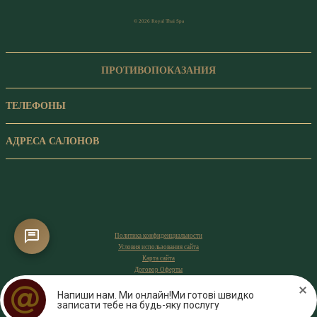
© 2026 Royal Thai Spa
ПРОТИВОПОКАЗАНИЯ
ТЕЛЕФОНЫ
АДРЕСА САЛОНОВ
Политика конфиденциальности
Условия использования сайта
Карта сайта
Договор Оферты
Напиши нам. Ми онлайн!Ми готові швидко
записати тебе на будь-яку послугу