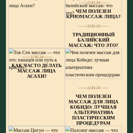
22.02.24
ЧЕМ ПОЛЕЗЕН
КРИОМАССАЖ ЛИЦА?
22.02.24
ТРАДИЦИОННЫЙ
БАЛИЙСКИЙ
МАССАЖ: ЧТО ЭТО?
22.02.24
КАК ЧАСТО ДЕЛАТЬ
МАССАЖ ЛИЦА
АСАХИ?
22.02.24
ЧЕМ ПОЛЕЗЕН
МАССАЖ ДЛЯ ЛИЦА
КОБИДО: ЛУЧШАЯ
АЛЬТЕРНАТИВА
ПЛАСТИЧЕСКИМ
ПРОЦЕДУРАМ